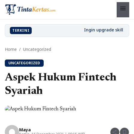
menu
TERKINI
Home
/
Uncategorized
UNCATEGORIZED
Aspek Hukum Fintech
Syariah
Maya
share
bookmark