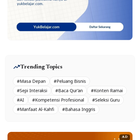
trending_up
Trending Topics
#Masa Depan
#Peluang Bisnis
#Sepi Interaksi
#Baca Qur’an
#Konten Ramai
#AI
#Kompetensi Profesional
#Seleksi Guru
#Manfaat Al-Kahfi
#Bahasa Inggris
AD