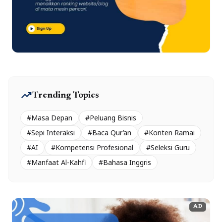
trending_up
Trending Topics
#Masa Depan
#Peluang Bisnis
#Sepi Interaksi
#Baca Qur’an
#Konten Ramai
#AI
#Kompetensi Profesional
#Seleksi Guru
#Manfaat Al-Kahfi
#Bahasa Inggris
AD