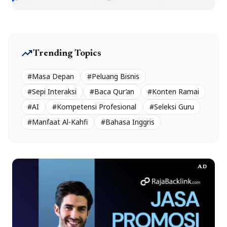
trending_up
Trending Topics
#Masa Depan
#Peluang Bisnis
#Sepi Interaksi
#Baca Qur’an
#Konten Ramai
#AI
#Kompetensi Profesional
#Seleksi Guru
#Manfaat Al-Kahfi
#Bahasa Inggris
AD