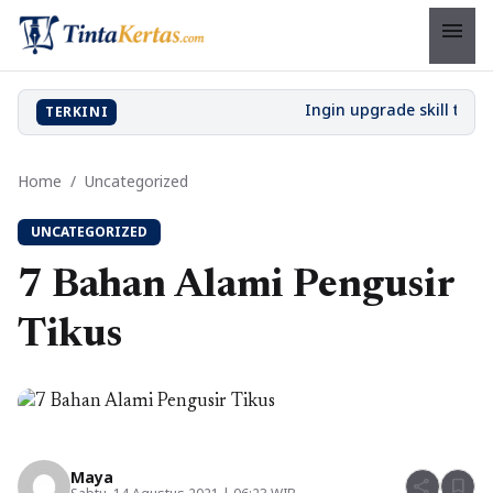
menu
TERKINI
Home
/
Uncategorized
UNCATEGORIZED
7 Bahan Alami Pengusir
Tikus
Maya
share
bookmark