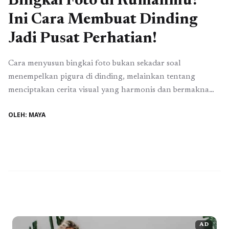
Bingkai Foto di Rumahmu?
Ini Cara Membuat Dinding
Jadi Pusat Perhatian!
Cara menyusun bingkai foto bukan sekadar soal
menempelkan pigura di dinding, melainkan tentang
menciptakan cerita visual yang harmonis dan bermakna
dalam sebuah ruangan. Banyak orang memiliki koleksi
OLEH: MAYA
foto kenangan, karya seni, atau ilustrasi favorit, tetapi
tidak semua tahu bagaimana menampilkannya agar
terlihat rapi, menarik, dan sesuai dengan karakter interior.
Dengan penataan yang tepat, bingkai foto ...
Baca
Selengkapnya
AD