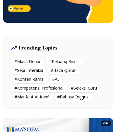
trending_up
Trending Topics
#Masa Depan
#Peluang Bisnis
#Sepi Interaksi
#Baca Qur’an
#Konten Ramai
#AI
#Kompetensi Profesional
#Seleksi Guru
#Manfaat Al-Kahfi
#Bahasa Inggris
AD