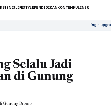
CK
BISNIS
LIFESTYLE
PENDIDIKAN
KONTEN
KULINER
g Selalu Jadi
an di Gunung