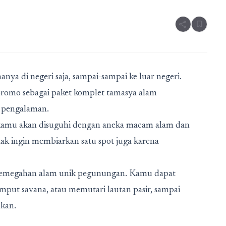
share
bookmark
nya di negeri saja, sampai-sampai ke luar negeri.
romo sebagai paket komplet tamasya alam
 pengalaman.
kamu akan disuguhi dengan aneka macam alam dan
ak ingin membiarkan satu spot juga karena
i kemegahan alam unik pegunungan. Kamu dapat
ut savana, atau memutari lautan pasir, sampai
kan.