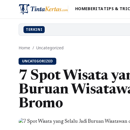
HOME
BERITA
TIPS & TRI
TERKINI
Home
/
Uncategorized
UNCATEGORIZED
7 Spot Wisata yan
Buruan Wisataw
Bromo