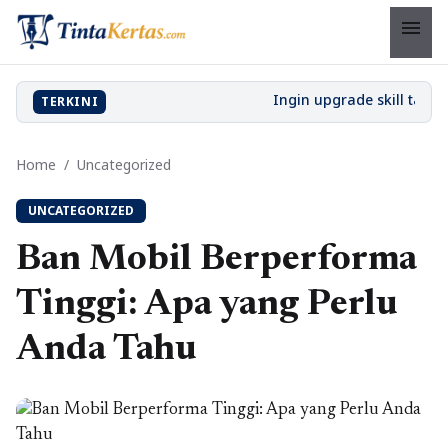
menu
TERKINI
Home
/
Uncategorized
UNCATEGORIZED
Ban Mobil Berperforma
Tinggi: Apa yang Perlu
Anda Tahu