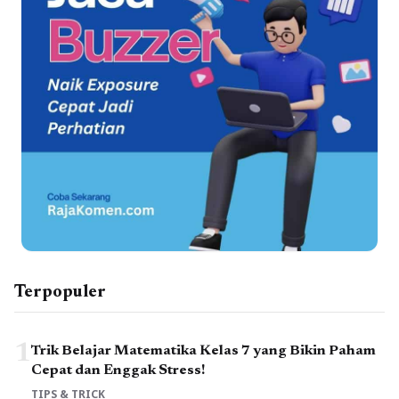
Terpopuler
1
Trik Belajar Matematika Kelas 7 yang Bikin Paham
Cepat dan Enggak Stress!
TIPS & TRICK