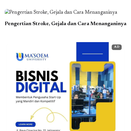
Pengertian Stroke, Gejala dan Cara Menanganinya
AD