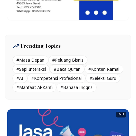
trending_up
Trending Topics
#Masa Depan
#Peluang Bisnis
#Sepi Interaksi
#Baca Qur’an
#Konten Ramai
#AI
#Kompetensi Profesional
#Seleksi Guru
#Manfaat Al-Kahfi
#Bahasa Inggris
AD