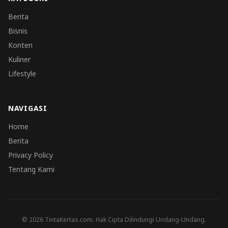
Berita
Bisnis
Konten
Kuliner
Lifestyle
NAVIGASI
Home
Berita
Privacy Policy
Tentang Kami
© 2026 TintaKertas.com. Hak Cipta Dilindungi Undang-Undang.