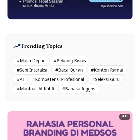
trending_up
Trending Topics
#Masa Depan
#Peluang Bisnis
#Sepi Interaksi
#Baca Qur’an
#Konten Ramai
#AI
#Kompetensi Profesional
#Seleksi Guru
#Manfaat Al-Kahfi
#Bahasa Inggris
AD