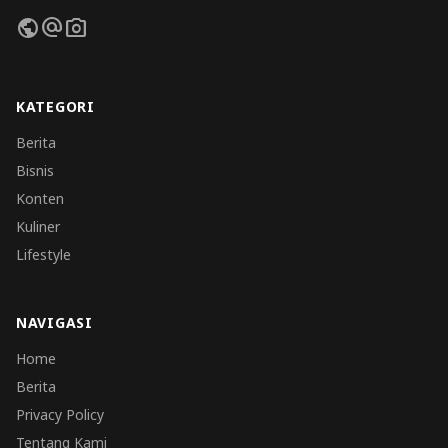
public
alternate_email
photo_camera
KATEGORI
Berita
Bisnis
Konten
Kuliner
Lifestyle
NAVIGASI
Home
Berita
Privacy Policy
Tentang Kami