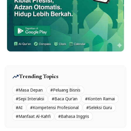
trending_up
Trending Topics
#Masa Depan
#Peluang Bisnis
#Sepi Interaksi
#Baca Qur’an
#Konten Ramai
#AI
#Kompetensi Profesional
#Seleksi Guru
#Manfaat Al-Kahfi
#Bahasa Inggris