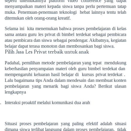
seperti ditemukannya platform video conference yang dapat
menyampaikan materi kepada siswa tanpa perlu pertemuan tatap
muka. Penemuan-penemuan teknologi hebat lainnya tentu telah
ditemukan oleh orang-orang kreatif.
Selama ini kita menemukan bahwa proses pembelajaran di kelas
sama antara guru les privat di
bimbel terdekat
sebagai pembicara
atau pembicara dan siswa sebagai pendengar. Akibatnya, kegiatan
belajar dapat terasa monoton dan membosankan bagi siswa.
Pilih Jasa Les Privat terbaik untuk anak
Padahal, pemilihan metode pembelajaran yang tepat mendukung
keberhasilan penyampaian materi oleh guru bimbel terdekat dan
mempengaruhi keluaran hasil belajar di
kursus privat terdekat
.
Lalu bagaimana tips Anda dalam mendesain dan membuat konten
pembelajaran yang menarik bagi siswa Anda? Berikut ulasan
lengkapnya
.
Interaksi proaktif melalui komunikasi dua arah
Situasi proses pembelajaran yang paling efektif adalah situasi
dimana siswa terlibat langsung dalam proses pembelajaran, tidak