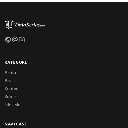
public
alternate_email
photo_camera
KATEGORI
Berita
Bisnis
Konten
Kuliner
Lifestyle
NAVIGASI