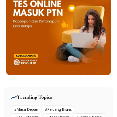
trending_up
Trending Topics
#Masa Depan
#Peluang Bisnis