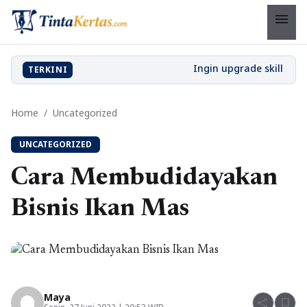
menu
TERKINI
Home
/
Uncategorized
UNCATEGORIZED
Cara Membudidayakan
Bisnis Ikan Mas
Maya
share
bookmark