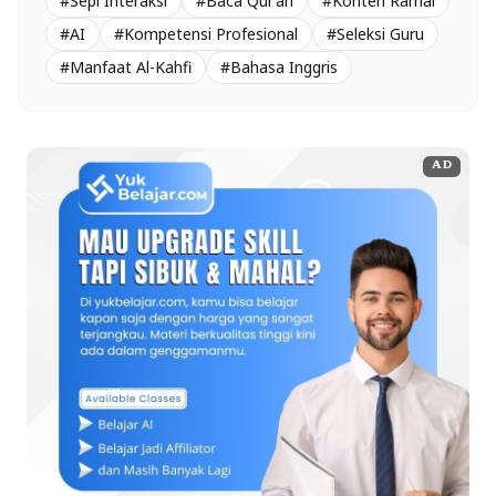
#Sepi Interaksi
#Baca Qur’an
#Konten Ramai
#AI
#Kompetensi Profesional
#Seleksi Guru
#Manfaat Al-Kahfi
#Bahasa Inggris
AD