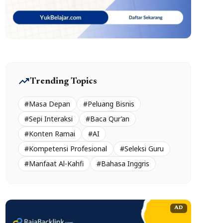
trending_up
Trending Topics
#Masa Depan
#Peluang Bisnis
#Sepi Interaksi
#Baca Qur’an
#Konten Ramai
#AI
#Kompetensi Profesional
#Seleksi Guru
#Manfaat Al-Kahfi
#Bahasa Inggris
AD