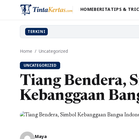
HOME
BERITA
TIPS & TRI
TERKINI
Home
/
Uncategorized
UNCATEGORIZED
Tiang Bendera, 
Kebanggaan Bang
Maya