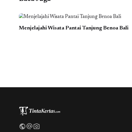
Menjelajahi Wisata Pantai Tanjung Benoa Bali
public
alternate_email
photo_camera