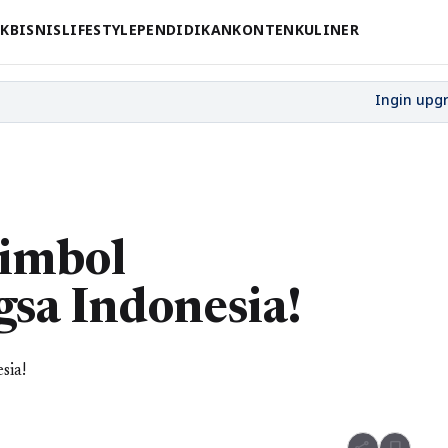
CK
BISNIS
LIFESTYLE
PENDIDIKAN
KONTEN
KULINER
Simbol
sa Indonesia!