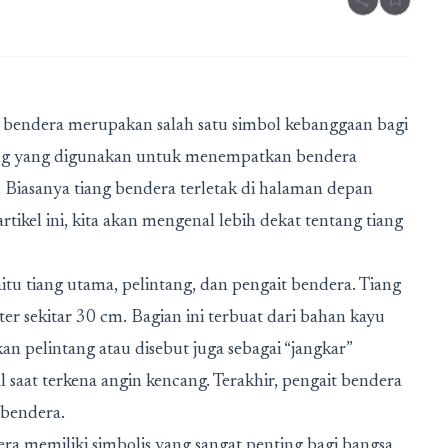
share
bookmark
ng bendera merupakan salah satu simbol kebanggaan bagi
iang yang digunakan untuk menempatkan bendera
 Biasanya tiang bendera terletak di halaman depan
ikel ini, kita akan mengenal lebih dekat tentang tiang
aitu tiang utama, pelintang, dan pengait bendera. Tiang
er sekitar 30 cm. Bagian ini terbuat dari bahan kayu
an pelintang atau disebut juga sebagai “jangkar”
 saat terkena angin kencang. Terakhir, pengait bendera
 bendera.
ra memiliki simbolis yang sangat penting bagi bangsa