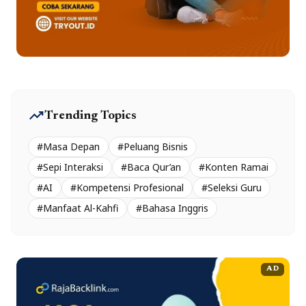
trending_up
Trending Topics
#Masa Depan
#Peluang Bisnis
#Sepi Interaksi
#Baca Qur’an
#Konten Ramai
#AI
#Kompetensi Profesional
#Seleksi Guru
#Manfaat Al-Kahfi
#Bahasa Inggris
AD