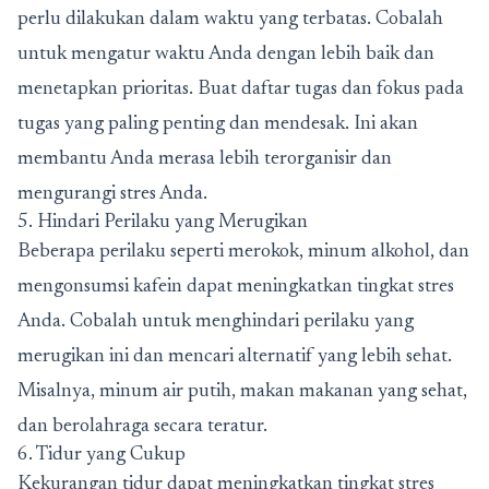
perlu dilakukan dalam waktu yang terbatas. Cobalah
untuk mengatur waktu Anda dengan lebih baik dan
menetapkan prioritas. Buat daftar tugas dan fokus pada
tugas yang paling penting dan mendesak. Ini akan
membantu Anda merasa lebih terorganisir dan
mengurangi stres Anda.
5. Hindari Perilaku yang Merugikan
Beberapa perilaku seperti merokok, minum alkohol, dan
mengonsumsi kafein dapat meningkatkan tingkat stres
Anda. Cobalah untuk menghindari perilaku yang
merugikan ini dan mencari alternatif yang lebih sehat.
Misalnya, minum air putih, makan makanan yang sehat,
dan berolahraga secara teratur.
6. Tidur yang Cukup
Kekurangan tidur dapat meningkatkan tingkat stres