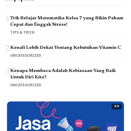
1
Trik Belajar Matematika Kelas 7 yang Bikin Paham
Cepat dan Enggak Stress!
TIPS & TRICK
2
Kenali Lebih Dekat Tentang Kebutuhan Vitamin C
UNCATEGORIZED
3
Kenapa Membaca Adalah Kebiasaan Yang Baik
Untuk Diri Kita?
UNCATEGORIZED
AD