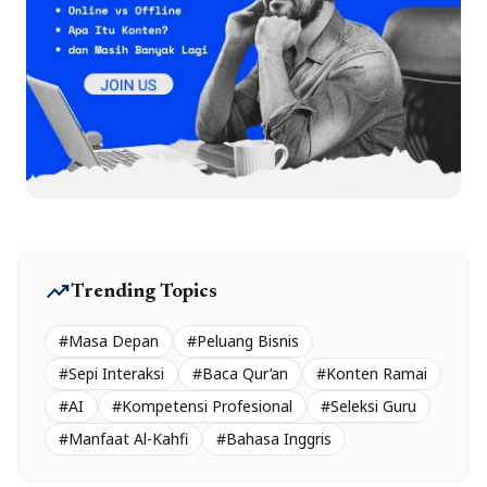
trending_up
Trending Topics
#Masa Depan
#Peluang Bisnis
#Sepi Interaksi
#Baca Qur’an
#Konten Ramai
#AI
#Kompetensi Profesional
#Seleksi Guru
#Manfaat Al-Kahfi
#Bahasa Inggris