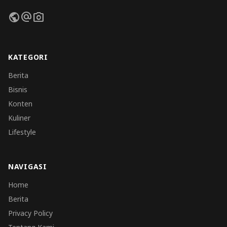
public
alternate_email
photo_camera
KATEGORI
Berita
Bisnis
Konten
Kuliner
Lifestyle
NAVIGASI
Home
Berita
Privacy Policy