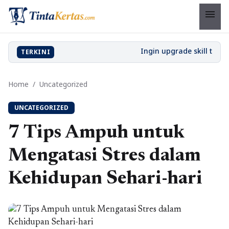
menu
TERKINI
Home
/
Uncategorized
UNCATEGORIZED
7 Tips Ampuh untuk
Mengatasi Stres dalam
Kehidupan Sehari-hari