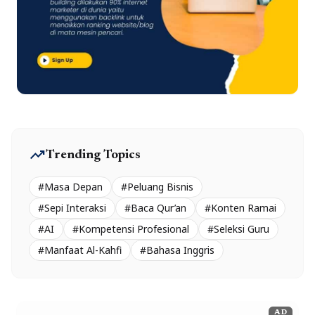
trending_up
Trending Topics
#Masa Depan
#Peluang Bisnis
#Sepi Interaksi
#Baca Qur’an
#Konten Ramai
#AI
#Kompetensi Profesional
#Seleksi Guru
#Manfaat Al-Kahfi
#Bahasa Inggris
AD