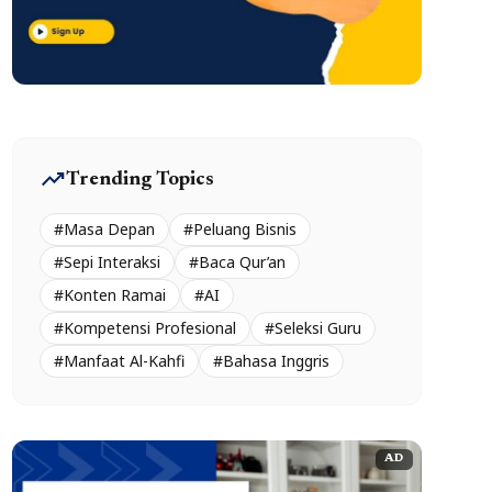
trending_up
Trending Topics
#Masa Depan
#Peluang Bisnis
#Sepi Interaksi
#Baca Qur’an
#Konten Ramai
#AI
#Kompetensi Profesional
#Seleksi Guru
#Manfaat Al-Kahfi
#Bahasa Inggris
AD