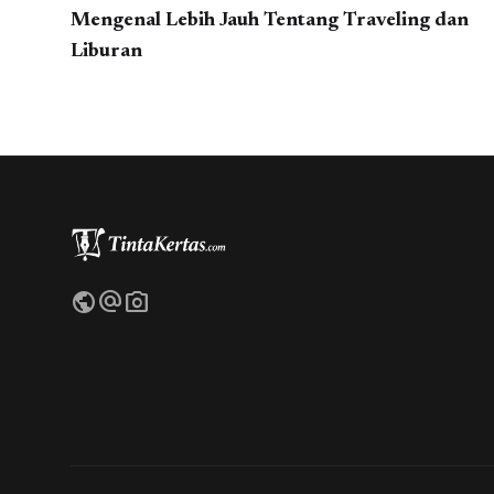
Mengenal Lebih Jauh Tentang Traveling dan
Liburan
public
alternate_email
photo_camera