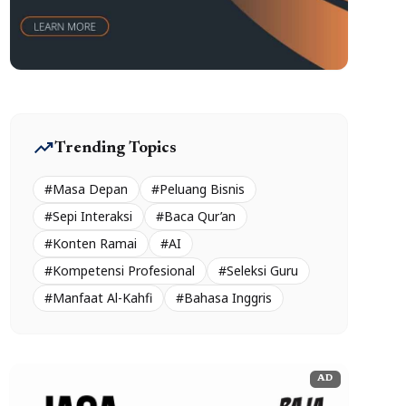
trending_up
Trending Topics
#Masa Depan
#Peluang Bisnis
#Sepi Interaksi
#Baca Qur’an
#Konten Ramai
#AI
#Kompetensi Profesional
#Seleksi Guru
#Manfaat Al-Kahfi
#Bahasa Inggris
AD