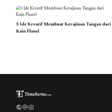
5 Ide Kreatif Membuat Kerajinan Tangan dari
Kain Flanel
public
alternate_email
photo_camera