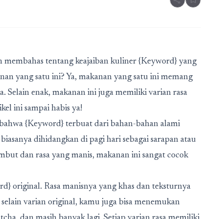
share
bookmark
akan membahas tentang keajaiban kuliner {Keyword} yang
nan yang satu ini? Ya, makanan yang satu ini memang
. Selain enak, makanan ini juga memiliki varian rasa
kel ini sampai habis ya!
 bahwa {Keyword} terbuat dari bahan-bahan alami
 biasanya dihidangkan di pagi hari sebagai sarapan atau
lembut dan rasa yang manis, makanan ini sangat cocok
rd} original. Rasa manisnya yang khas dan teksturnya
selain varian original, kamu juga bisa menemukan
atcha, dan masih banyak lagi. Setiap varian rasa memiliki