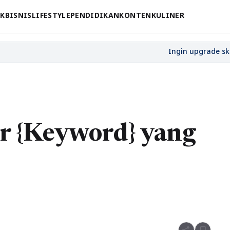
CK
BISNIS
LIFESTYLE
PENDIDIKAN
KONTEN
KULINER
r {Keyword} yang