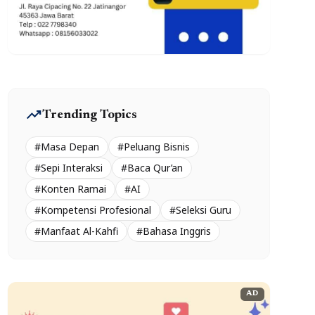
trending_up
Trending Topics
#Masa Depan
#Peluang Bisnis
#Sepi Interaksi
#Baca Qur’an
#Konten Ramai
#AI
#Kompetensi Profesional
#Seleksi Guru
#Manfaat Al-Kahfi
#Bahasa Inggris
AD