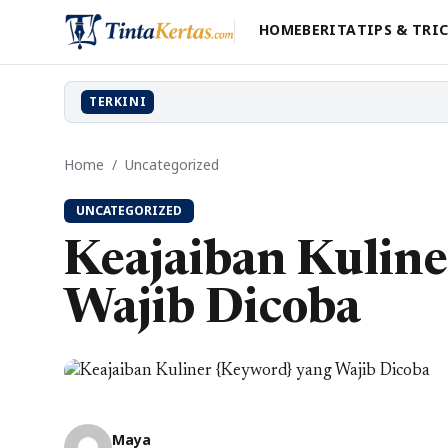
HOME
BERITA
TIPS & TRI
TERKINI
Home
/
Uncategorized
UNCATEGORIZED
Keajaiban Kuline
Wajib Dicoba
Maya