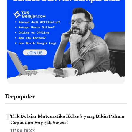
Terpopuler
1
Trik Belajar Matematika Kelas 7 yang Bikin Paham
Cepat dan Enggak Stress!
TIPS & TRICK