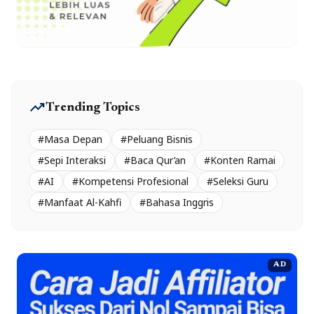
trending_up
Trending Topics
#Masa Depan
#Peluang Bisnis
#Sepi Interaksi
#Baca Qur’an
#Konten Ramai
#AI
#Kompetensi Profesional
#Seleksi Guru
#Manfaat Al-Kahfi
#Bahasa Inggris
AD