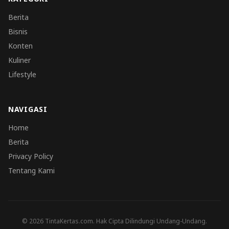
Berita
Bisnis
Konten
Kuliner
Lifestyle
NAVIGASI
Home
Berita
Privacy Policy
Tentang Kami
© 2026 TintaKertas.com. Hak Cipta Dilindungi Undang-Undang.