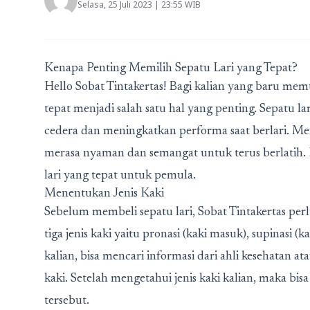
Selasa, 25 Juli 2023 | 23:55 WIB
Kenapa Penting Memilih Sepatu Lari yang Tepat?
Hello Sobat Tintakertas! Bagi kalian yang baru memu
tepat menjadi salah satu hal yang penting. Sepatu l
cedera dan meningkatkan performa saat berlari. Mem
merasa nyaman dan semangat untuk terus berlatih. N
lari yang tepat untuk pemula.
Menentukan Jenis Kaki
Sebelum membeli sepatu lari, Sobat Tintakertas perl
tiga jenis kaki yaitu pronasi (kaki masuk), supinasi (
kalian, bisa mencari informasi dari ahli kesehatan
kaki. Setelah mengetahui jenis kaki kalian, maka bisa
tersebut.