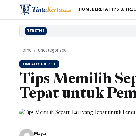
HOME
BERITA
TIPS & TRI
TERKINI
Home
/
Uncategorized
UNCATEGORIZED
Tips Memilih Sep
Tepat untuk Pem
Maya