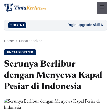
menu
TERKINI
Home
/
Uncategorized
UNCATEGORIZED
Serunya Berlibur
dengan Menyewa Kapal
Pesiar di Indonesia