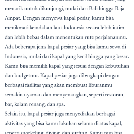
menarik untuk dikunjungi, mulai dari Bali hingga Raja
Ampat. Dengan menyewa kapal pesiar, kamu bisa
menikmati keindahan laut Indonesia secara lebih intim
dan lebih bebas dalam menentukan rute perjalananmu.
Ada beberapa jenis kapal pesiar yang bisa kamu sewa di
Indonesia, mulai dari kapal yang kecil hingga yang besar.
Kamu bisa memilih kapal yang sesuai dengan kebutuhan
dan budgetmu. Kapal pesiar juga dilengkapi dengan
berbagai fasilitas yang akan membuat liburanmu
semakin nyaman dan menyenangkan, seperti restoran,
bar, kolam renang, dan spa.
Selain itu, kapal pesiar juga menyediakan berbagai
aktivitas yang bisa kamu lakukan selama di atas kapal,
seperti snorkeling, diving, dan surfing. Kamu pun bisa