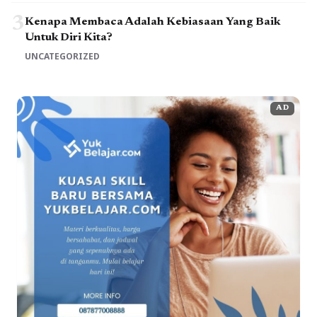
3
Kenapa Membaca Adalah Kebiasaan Yang Baik
Untuk Diri Kita?
UNCATEGORIZED
AD