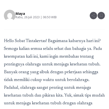
Maya
share
bookmark
Rabu, 26 Juli 2023 | 06:50 WIB
Hello Sobat Tintakertas! Bagaimana kabarnya hari ini?
Semoga kalian semua selalu sehat dan bahagia ya. Pada
kesempatan kali ini, kami ingin membahas tentang
pentingnya olahraga untuk menjaga kesehatan tubuh.
Banyak orang yang sibuk dengan pekerjaan sehingga
tidak memiliki cukup waktu untuk berolahraga.
Padahal, olahraga sangat penting untuk menjaga
kesehatan tubuh dan pikiran kita. Yuk, simak tips mudah
untuk menjaga kesehatan tubuh dengan olahraga