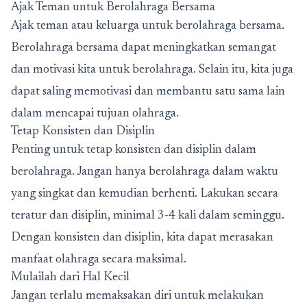
Ajak Teman untuk Berolahraga Bersama
Ajak teman atau keluarga untuk berolahraga bersama.
Berolahraga bersama dapat meningkatkan semangat
dan motivasi kita untuk berolahraga. Selain itu, kita juga
dapat saling memotivasi dan membantu satu sama lain
dalam mencapai tujuan olahraga.
Tetap Konsisten dan Disiplin
Penting untuk tetap konsisten dan disiplin dalam
berolahraga. Jangan hanya berolahraga dalam waktu
yang singkat dan kemudian berhenti. Lakukan secara
teratur dan disiplin, minimal 3-4 kali dalam seminggu.
Dengan konsisten dan disiplin, kita dapat merasakan
manfaat olahraga secara maksimal.
Mulailah dari Hal Kecil
Jangan terlalu memaksakan diri untuk melakukan