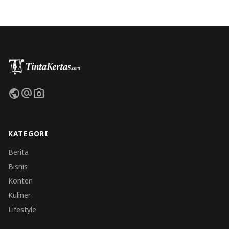
public
alternate_email
photo_camera
KATEGORI
Berita
Bisnis
Konten
Kuliner
Lifestyle