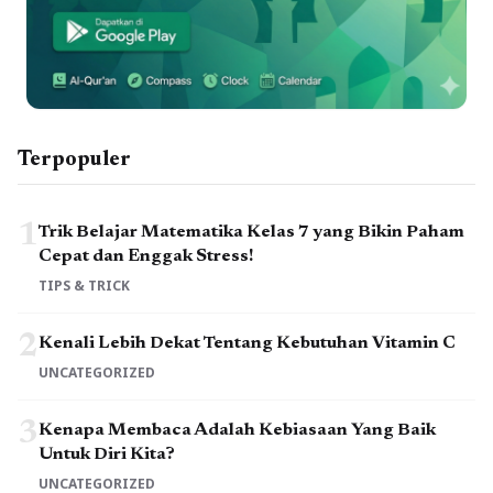
Terpopuler
1
Trik Belajar Matematika Kelas 7 yang Bikin Paham
Cepat dan Enggak Stress!
TIPS & TRICK
2
Kenali Lebih Dekat Tentang Kebutuhan Vitamin C
UNCATEGORIZED
3
Kenapa Membaca Adalah Kebiasaan Yang Baik
Untuk Diri Kita?
UNCATEGORIZED