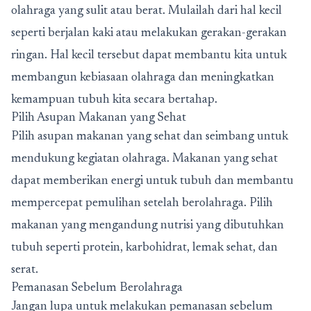
olahraga yang sulit atau berat. Mulailah dari hal kecil
seperti berjalan kaki atau melakukan gerakan-gerakan
ringan. Hal kecil tersebut dapat membantu kita untuk
membangun kebiasaan olahraga dan meningkatkan
kemampuan tubuh kita secara bertahap.
Pilih Asupan Makanan yang Sehat
Pilih asupan makanan yang sehat dan seimbang untuk
mendukung kegiatan olahraga. Makanan yang sehat
dapat memberikan energi untuk tubuh dan membantu
mempercepat pemulihan setelah berolahraga. Pilih
makanan yang mengandung nutrisi yang dibutuhkan
tubuh seperti protein, karbohidrat, lemak sehat, dan
serat.
Pemanasan Sebelum Berolahraga
Jangan lupa untuk melakukan pemanasan sebelum