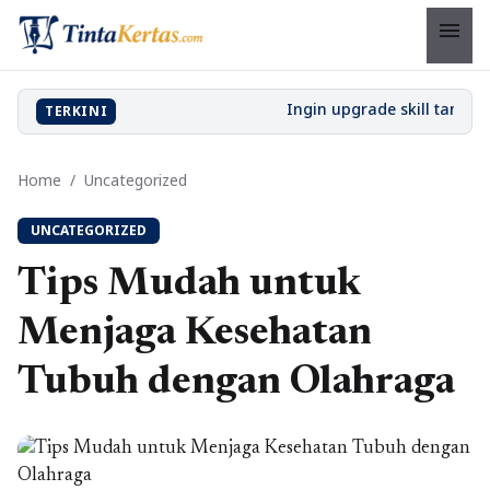
menu
TERKINI
Home
/
Uncategorized
UNCATEGORIZED
Tips Mudah untuk
Menjaga Kesehatan
Tubuh dengan Olahraga