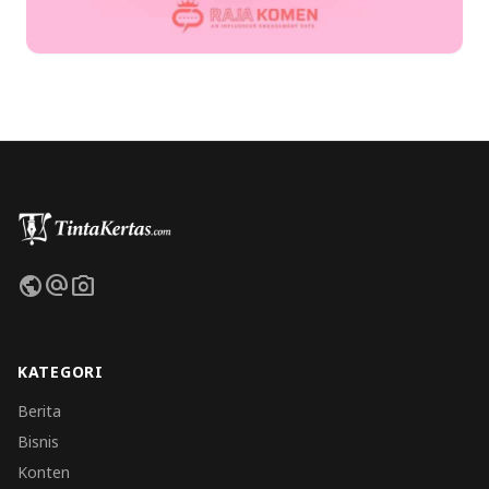
public
alternate_email
photo_camera
KATEGORI
Berita
Bisnis
Konten