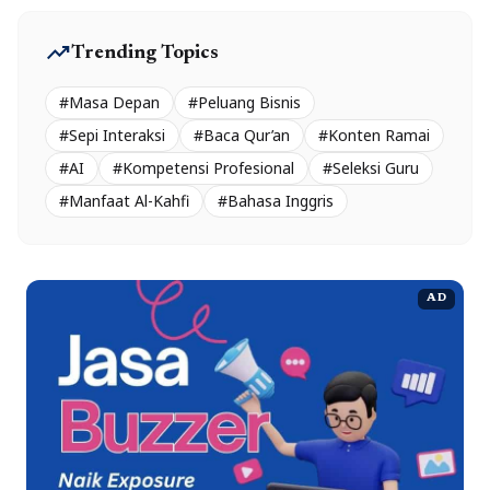
trending_up
Trending Topics
#Masa Depan
#Peluang Bisnis
#Sepi Interaksi
#Baca Qur’an
#Konten Ramai
#AI
#Kompetensi Profesional
#Seleksi Guru
#Manfaat Al-Kahfi
#Bahasa Inggris
AD