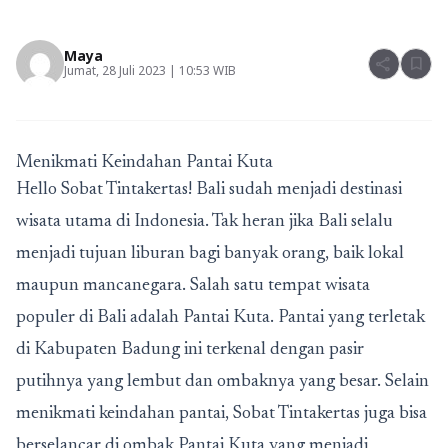
Maya
share
bookmark
Jumat, 28 Juli 2023 | 10:53 WIB
Menikmati Keindahan Pantai Kuta
Hello Sobat Tintakertas! Bali sudah menjadi destinasi
wisata utama di Indonesia. Tak heran jika Bali selalu
menjadi tujuan liburan bagi banyak orang, baik lokal
maupun mancanegara. Salah satu tempat wisata
populer di Bali adalah Pantai Kuta. Pantai yang terletak
di Kabupaten Badung ini terkenal dengan pasir
putihnya yang lembut dan ombaknya yang besar. Selain
menikmati keindahan pantai, Sobat Tintakertas juga bisa
berselancar di ombak Pantai Kuta yang menjadi