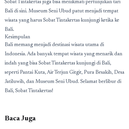
Sobat Tintakertas juga bisa menikmati pertunjukan tari
Bali di sini. Museum Seni Ubud patut menjadi tempat
wisata yang harus Sobat Tintakertas kunjungi ketika ke
Bali.
Kesimpulan
Bali memang menjadi destinasi wisata utama di
Indonesia. Ada banyak tempat wisata yang menarik dan
indah yang bisa Sobat Tintakertas kunjungi di Bali,
seperti Pantai Kuta, Air Terjun Gitgit, Pura Besakih, Desa
Jatiluwih, dan Museum Seni Ubud. Selamat berlibur di
Bali, Sobat Tintakertas!
Baca Juga