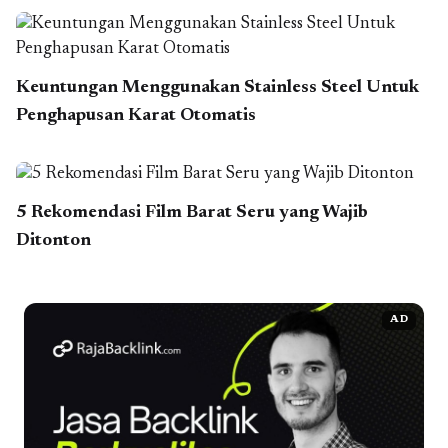
Keuntungan Menggunakan Stainless Steel Untuk
Penghapusan Karat Otomatis
5 Rekomendasi Film Barat Seru yang Wajib
Ditonton
AD