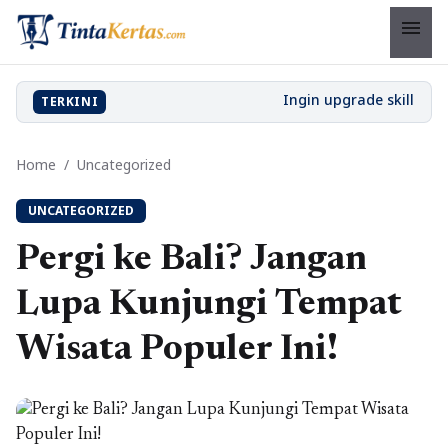
menu
TERKINI
Home
/
Uncategorized
UNCATEGORIZED
Pergi ke Bali? Jangan
Lupa Kunjungi Tempat
Wisata Populer Ini!