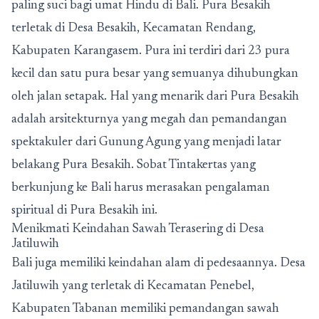
paling suci bagi umat Hindu di Bali. Pura Besakih
terletak di Desa Besakih, Kecamatan Rendang,
Kabupaten Karangasem. Pura ini terdiri dari 23 pura
kecil dan satu pura besar yang semuanya dihubungkan
oleh jalan setapak. Hal yang menarik dari Pura Besakih
adalah arsitekturnya yang megah dan pemandangan
spektakuler dari Gunung Agung yang menjadi latar
belakang Pura Besakih. Sobat Tintakertas yang
berkunjung ke Bali harus merasakan pengalaman
spiritual di Pura Besakih ini.
Menikmati Keindahan Sawah Terasering di Desa
Jatiluwih
Bali juga memiliki keindahan alam di pedesaannya. Desa
Jatiluwih yang terletak di Kecamatan Penebel,
Kabupaten Tabanan memiliki pemandangan sawah