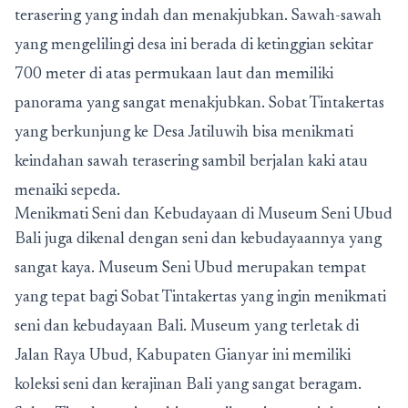
terasering yang indah dan menakjubkan. Sawah-sawah
yang mengelilingi desa ini berada di ketinggian sekitar
700 meter di atas permukaan laut dan memiliki
panorama yang sangat menakjubkan. Sobat Tintakertas
yang berkunjung ke Desa Jatiluwih bisa menikmati
keindahan sawah terasering sambil berjalan kaki atau
menaiki sepeda.
Menikmati Seni dan Kebudayaan di Museum Seni Ubud
Bali juga dikenal dengan seni dan kebudayaannya yang
sangat kaya. Museum Seni Ubud merupakan tempat
yang tepat bagi Sobat Tintakertas yang ingin menikmati
seni dan kebudayaan Bali. Museum yang terletak di
Jalan Raya Ubud, Kabupaten Gianyar ini memiliki
koleksi seni dan kerajinan Bali yang sangat beragam.