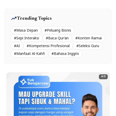
trending_up
Trending Topics
#Masa Depan
#Peluang Bisnis
#Sepi Interaksi
#Baca Qur’an
#Konten Ramai
#AI
#Kompetensi Profesional
#Seleksi Guru
#Manfaat Al-Kahfi
#Bahasa Inggris
AD