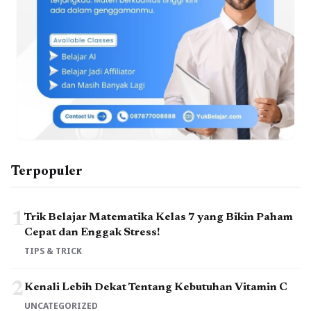
Terpopuler
1
Trik Belajar Matematika Kelas 7 yang Bikin Paham
Cepat dan Enggak Stress!
TIPS & TRICK
2
Kenali Lebih Dekat Tentang Kebutuhan Vitamin C
UNCATEGORIZED