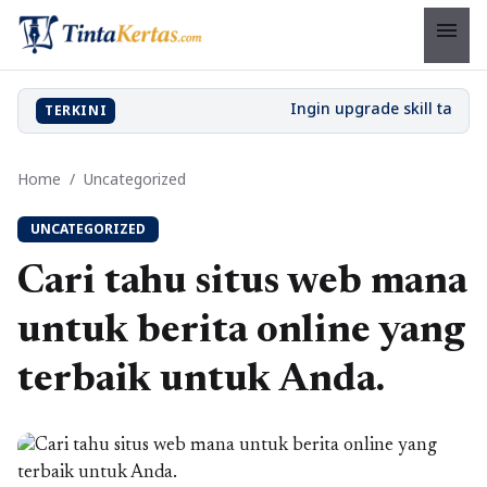
menu
TERKINI
Home
/
Uncategorized
UNCATEGORIZED
Cari tahu situs web mana
untuk berita online yang
terbaik untuk Anda.