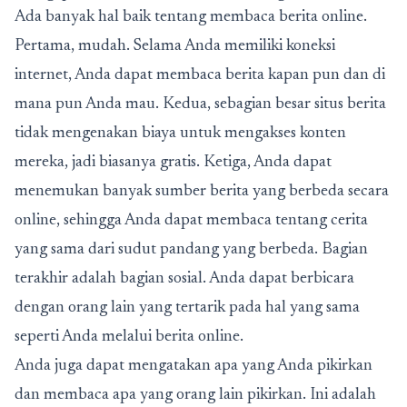
Ada banyak hal baik tentang membaca berita online.
Pertama, mudah. Selama Anda memiliki koneksi
internet, Anda dapat membaca berita kapan pun dan di
mana pun Anda mau. Kedua, sebagian besar situs berita
tidak mengenakan biaya untuk mengakses konten
mereka, jadi biasanya gratis. Ketiga, Anda dapat
menemukan banyak sumber berita yang berbeda secara
online, sehingga Anda dapat membaca tentang cerita
yang sama dari sudut pandang yang berbeda. Bagian
terakhir adalah bagian sosial. Anda dapat berbicara
dengan orang lain yang tertarik pada hal yang sama
seperti Anda melalui berita online.
Anda juga dapat mengatakan apa yang Anda pikirkan
dan membaca apa yang orang lain pikirkan. Ini adalah