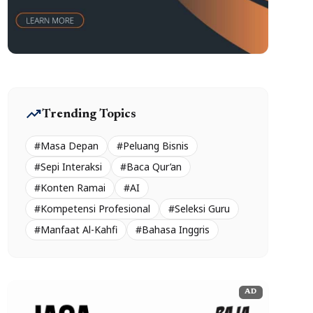
trending_up
Trending Topics
#Masa Depan
#Peluang Bisnis
#Sepi Interaksi
#Baca Qur’an
#Konten Ramai
#AI
#Kompetensi Profesional
#Seleksi Guru
#Manfaat Al-Kahfi
#Bahasa Inggris
AD