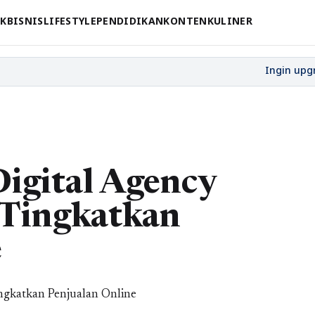
CK
BISNIS
LIFESTYLE
PENDIDIKAN
KONTEN
KULINER
igital Agency
 Tingkatkan
e