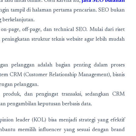
lalu lintas online. Oleh karena itu,
jasa SEO bulanan
g ingin tampil di halaman pertama pencarian. SEO bukan
g berkelanjutan.
n-page, off-page, dan technical SEO. Mulai dari riset
a peningkatan struktur teknis website agar lebih mudah
n pelanggan adalah bagian penting dalam proses
istem CRM (Customer Relationship Management), bisnis
dengan pelanggan.
si produk, dan pengingat transaksi, sedangkan CRM
n pengambilan keputusan berbasis data.
inion leader (KOL) bisa menjadi strategi yang efektif
mbantu memilih influencer yang sesuai dengan brand