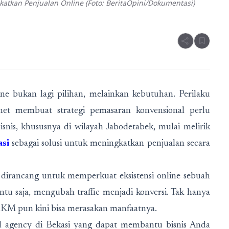
katkan Penjualan Online (Foto: BeritaOpini/Dokumentasi)
share
bookmark
line bukan lagi pilihan, melainkan kebutuhan. Perilaku
et membuat strategi pemasaran konvensional perlu
snis, khususnya di wilayah Jabodetabek, mulai melirik
asi
sebagai solusi untuk meningkatkan penjualan secara
g dirancang untuk memperkuat eksistensi online sebuah
ntu saja, mengubah traffic menjadi konversi. Tak hanya
MKM pun kini bisa merasakan manfaatnya.
tal agency di Bekasi yang dapat membantu bisnis Anda