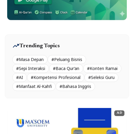
trending_up
Trending Topics
#Masa Depan
#Peluang Bisnis
#Sepi Interaksi
#Baca Qur’an
#Konten Ramai
#AI
#Kompetensi Profesional
#Seleksi Guru
#Manfaat Al-Kahfi
#Bahasa Inggris
AD