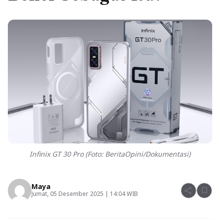
Infinix GT 30 Pro (Foto: BeritaOpini/Dokumentasi)
Maya
share
bookmark
Jumat, 05 Desember 2025 | 14:04 WIB