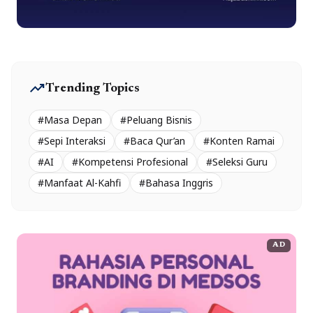
trending_up
Trending Topics
#Masa Depan
#Peluang Bisnis
#Sepi Interaksi
#Baca Qur’an
#Konten Ramai
#AI
#Kompetensi Profesional
#Seleksi Guru
#Manfaat Al-Kahfi
#Bahasa Inggris
AD