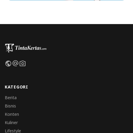
public
alternate_email
photo_camera
KATEGORI
Berita
Bisnis
Konten
Kuliner
Lifestyle