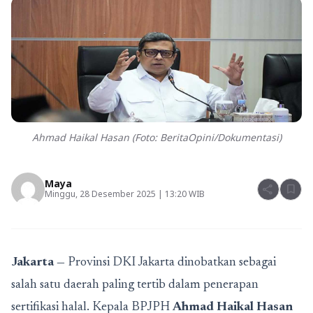
Ahmad Haikal Hasan (Foto: BeritaOpini/Dokumentasi)
Maya
share
bookmark
Minggu, 28 Desember 2025 | 13:20 WIB
Jakarta —
Provinsi DKI Jakarta dinobatkan sebagai
salah satu daerah paling tertib dalam penerapan
sertifikasi halal. Kepala BPJPH
Ahmad Haikal Hasan