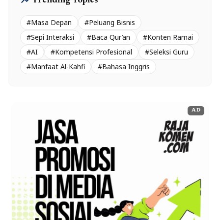
trending_up
Trending Topics
#Masa Depan
#Peluang Bisnis
#Sepi Interaksi
#Baca Qur’an
#Konten Ramai
#AI
#Kompetensi Profesional
#Seleksi Guru
#Manfaat Al-Kahfi
#Bahasa Inggris
AD