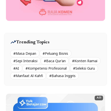
trending_up
Trending Topics
#Masa Depan
#Peluang Bisnis
#Sepi Interaksi
#Baca Qur’an
#Konten Ramai
#AI
#Kompetensi Profesional
#Seleksi Guru
#Manfaat Al-Kahfi
#Bahasa Inggris
AD