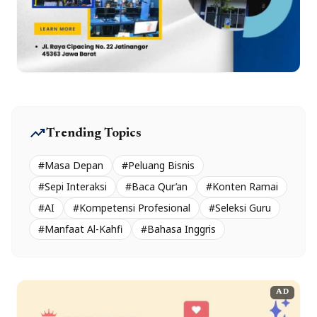
trending_up
Trending Topics
#Masa Depan
#Peluang Bisnis
#Sepi Interaksi
#Baca Qur’an
#Konten Ramai
#AI
#Kompetensi Profesional
#Seleksi Guru
#Manfaat Al-Kahfi
#Bahasa Inggris
AD