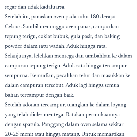
segar dan tidak kadaluarsa.
Setelah itu, panaskan oven pada suhu 180 derajat
Celsius. Sambil menunggu oven panas, campurkan
tepung terigu, coklat bubuk, gula pasir, dan baking
powder dalam satu wadah. Aduk hingga rata.
Selanjutnya, lelehkan mentega dan tambahkan ke dalam
campuran tepung terigu. Aduk rata hingga tercampur
sempurna. Kemudian, pecahkan telur dan masukkan ke
dalam campuran tersebut. Aduk lagi hingga semua
bahan tercampur dengan baik.
Setelah adonan tercampur, tuangkan ke dalam loyang
yang telah dioles mentega. Ratakan permukaannya
dengan spatula. Panggang dalam oven selama sekitar
20-25 menit atau hingga matang. Untuk memastikan