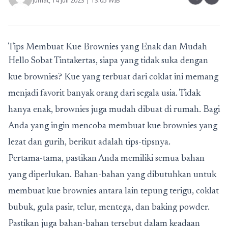
Jumat, 14 Juli 2023 | 13:05 WIB
Tips Membuat Kue Brownies yang Enak dan Mudah
Hello Sobat Tintakertas, siapa yang tidak suka dengan
kue brownies? Kue yang terbuat dari coklat ini memang
menjadi favorit banyak orang dari segala usia. Tidak
hanya enak, brownies juga mudah dibuat di rumah. Bagi
Anda yang ingin mencoba membuat kue brownies yang
lezat dan gurih, berikut adalah tips-tipsnya.
Pertama-tama, pastikan Anda memiliki semua bahan
yang diperlukan. Bahan-bahan yang dibutuhkan untuk
membuat kue brownies antara lain tepung terigu, coklat
bubuk, gula pasir, telur, mentega, dan baking powder.
Pastikan juga bahan-bahan tersebut dalam keadaan