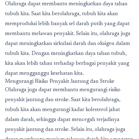
Olahraga dapat membantu meningkatkan daya tahan
tubuh kita. Saat kita berolahraga, tubuh kita akan
memproduksi lebih banyak sel darah putih yang dapat
membantu melawan penyakit. Selain itu, olahraga juga
dapat meningkatkan sirkulasi darah dan oksigen dalam
tubuh kita. Dengan meningkatkan daya tahan tubuh,
kita akan lebih tahan terhadap berbagai penyakit yang
dapat mengganggu kesehatan kita.
Mengurangi Risiko Penyakit Jantung dan Stroke
Olahraga juga dapat membantu mengurangi risiko
penyakit jantung dan stroke. Saat kita berolahraga,
tubuh kita akan mengurangi kadar kolesterol jahat
dalam darah, sehingga dapat mencegah terjadinya
penyakit jantung dan stroke. Selain itu, olahraga juga