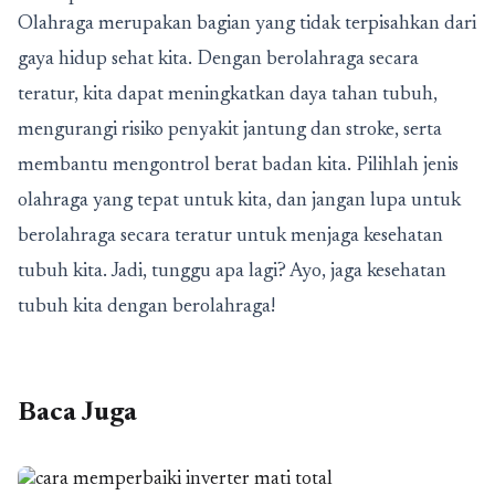
Olahraga merupakan bagian yang tidak terpisahkan dari
gaya hidup sehat kita. Dengan berolahraga secara
teratur, kita dapat meningkatkan daya tahan tubuh,
mengurangi risiko penyakit jantung dan stroke, serta
membantu mengontrol berat badan kita. Pilihlah jenis
olahraga yang tepat untuk kita, dan jangan lupa untuk
berolahraga secara teratur untuk menjaga kesehatan
tubuh kita. Jadi, tunggu apa lagi? Ayo, jaga kesehatan
tubuh kita dengan berolahraga!
Baca Juga