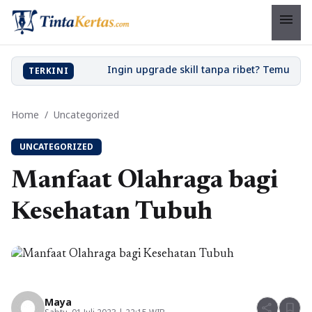
menu
Ingin upgrade skill tanpa ribet? Temukan kelas seru dan materi lengkap hanya di YukBelajar.com. Mulai langkah suksesmu hari ini! • Mau lulus? Latih dirimu dengan ribuan soal akurat di tryout.id.
TERKINI
Home
/
Uncategorized
UNCATEGORIZED
Manfaat Olahraga bagi
Kesehatan Tubuh
Maya
share
bookmark