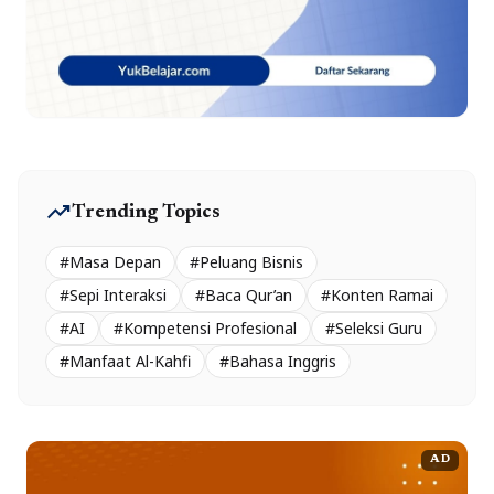
trending_up
Trending Topics
#Masa Depan
#Peluang Bisnis
#Sepi Interaksi
#Baca Qur’an
#Konten Ramai
#AI
#Kompetensi Profesional
#Seleksi Guru
#Manfaat Al-Kahfi
#Bahasa Inggris
AD