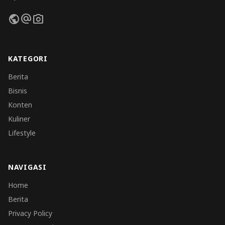
public
alternate_email
photo_camera
KATEGORI
Berita
Bisnis
Konten
Kuliner
Lifestyle
NAVIGASI
Home
Berita
Privacy Policy