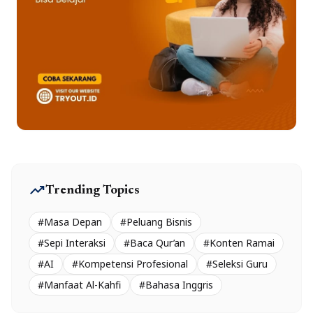
trending_up
Trending Topics
#Masa Depan
#Peluang Bisnis
#Sepi Interaksi
#Baca Qur’an
#Konten Ramai
#AI
#Kompetensi Profesional
#Seleksi Guru
#Manfaat Al-Kahfi
#Bahasa Inggris