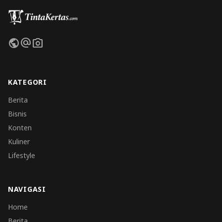
public
alternate_email
photo_camera
KATEGORI
Berita
Bisnis
Konten
Kuliner
Lifestyle
NAVIGASI
Home
Berita