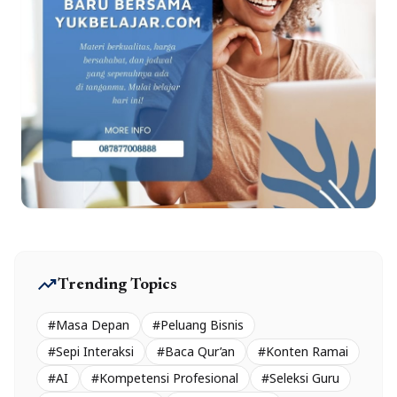
trending_up
Trending Topics
#Masa Depan
#Peluang Bisnis
#Sepi Interaksi
#Baca Qur’an
#Konten Ramai
#AI
#Kompetensi Profesional
#Seleksi Guru