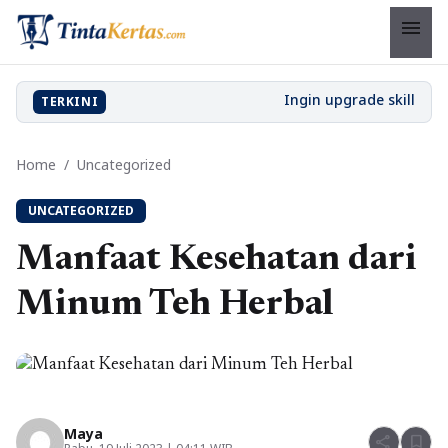
menu
TERKINI
Home
/
Uncategorized
UNCATEGORIZED
Manfaat Kesehatan dari
Minum Teh Herbal
Maya
share
bookmark