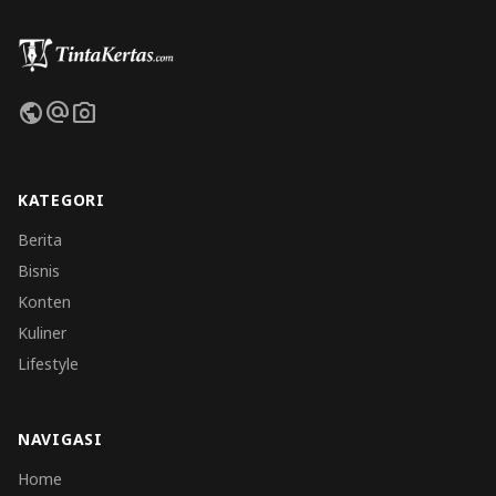
public
alternate_email
photo_camera
KATEGORI
Berita
Bisnis
Konten
Kuliner
Lifestyle
NAVIGASI
Home