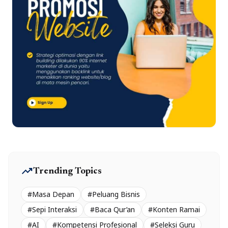
trending_up
Trending Topics
#Masa Depan
#Peluang Bisnis
#Sepi Interaksi
#Baca Qur’an
#Konten Ramai
#AI
#Kompetensi Profesional
#Seleksi Guru