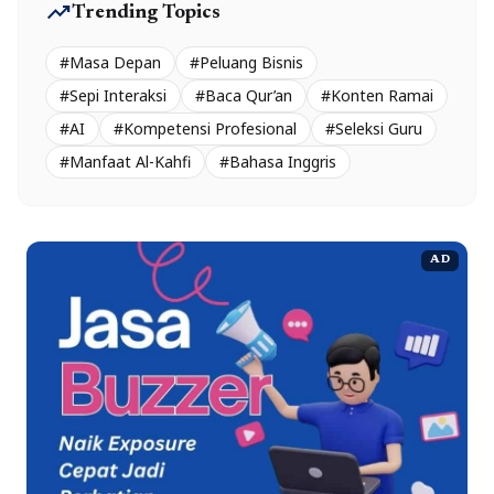
trending_up
Trending Topics
#Masa Depan
#Peluang Bisnis
#Sepi Interaksi
#Baca Qur’an
#Konten Ramai
#AI
#Kompetensi Profesional
#Seleksi Guru
#Manfaat Al-Kahfi
#Bahasa Inggris
AD