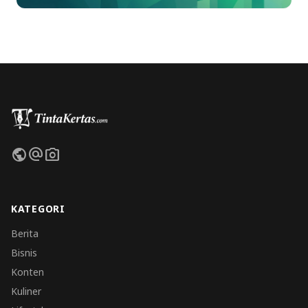
public
alternate_email
photo_camera
KATEGORI
Berita
Bisnis
Konten
Kuliner