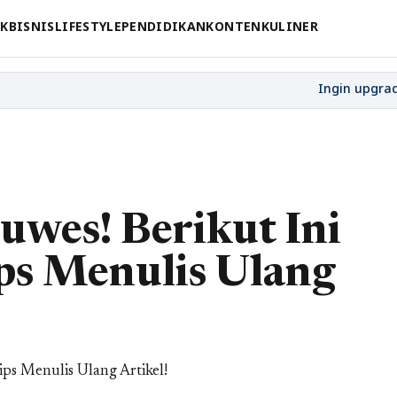
CK
BISNIS
LIFESTYLE
PENDIDIKAN
KONTEN
KULINER
Luwes! Berikut Ini
ps Menulis Ulang