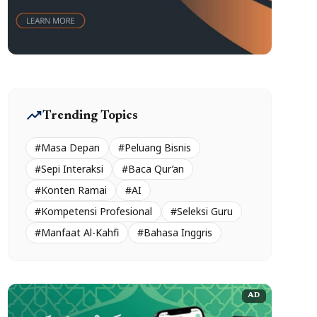
trending_up
Trending Topics
#Masa Depan
#Peluang Bisnis
#Sepi Interaksi
#Baca Qur’an
#Konten Ramai
#AI
#Kompetensi Profesional
#Seleksi Guru
#Manfaat Al-Kahfi
#Bahasa Inggris
AD