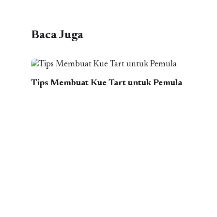
Baca Juga
Tips Membuat Kue Tart untuk Pemula