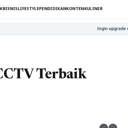
CK
BISNIS
LIFESTYLE
PENDIDIKAN
KONTEN
KULINER
CCTV Terbaik