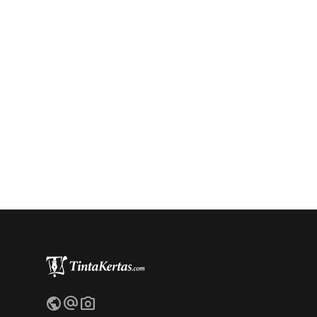
public
alternate_email
photo_camera