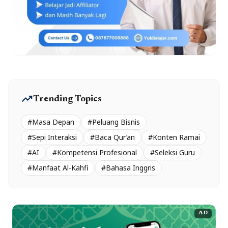
trending_up
Trending Topics
#Masa Depan
#Peluang Bisnis
#Sepi Interaksi
#Baca Qur’an
#Konten Ramai
#AI
#Kompetensi Profesional
#Seleksi Guru
#Manfaat Al-Kahfi
#Bahasa Inggris
AD