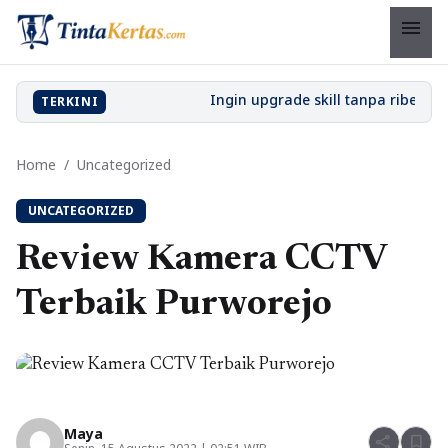
menu
TERKINI
Home
/
Uncategorized
UNCATEGORIZED
Review Kamera CCTV
Terbaik Purworejo
Maya
share
bookmark