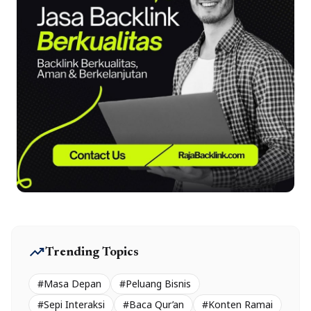
trending_up
Trending Topics
#Masa Depan
#Peluang Bisnis
#Sepi Interaksi
#Baca Qur’an
#Konten Ramai