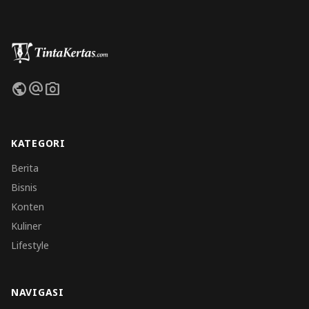
public
alternate_email
photo_camera
KATEGORI
Berita
Bisnis
Konten
Kuliner
Lifestyle
NAVIGASI