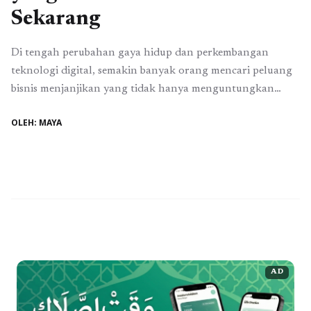
Sekarang
Di tengah perubahan gaya hidup dan perkembangan
teknologi digital, semakin banyak orang mencari peluang
bisnis menjanjikan yang tidak hanya menguntungkan
tetapi juga berkelanjutan. Dunia usaha kini tidak lagi
OLEH: MAYA
terbatas pada model konvensional, karena inovasi dan
kreativitas membuka jalan bagi siapa saja untuk memulai
bisnis dari nol. Melalui berbagai pembahasan seputar
strategi promosi dan pengembangan usaha, ...
Baca
Selengkapnya
AD