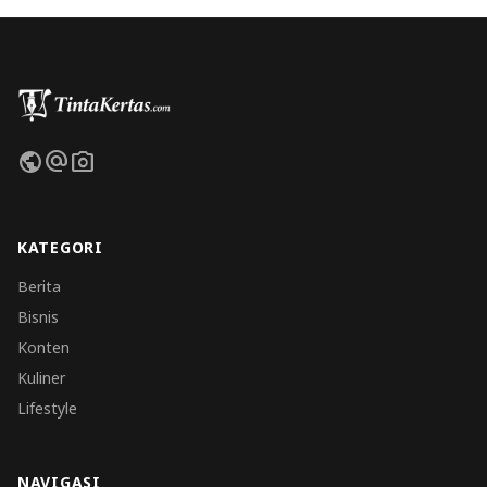
public
alternate_email
photo_camera
KATEGORI
Berita
Bisnis
Konten
Kuliner
Lifestyle
NAVIGASI