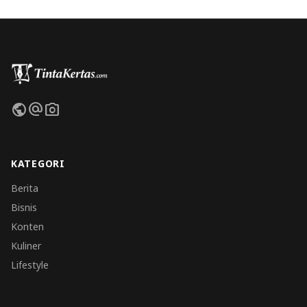
public
alternate_email
photo_camera
KATEGORI
Berita
Bisnis
Konten
Kuliner
Lifestyle