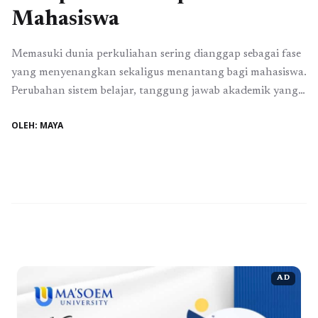
Mahasiswa
Memasuki dunia perkuliahan sering dianggap sebagai fase
yang menyenangkan sekaligus menantang bagi mahasiswa.
Perubahan sistem belajar, tanggung jawab akademik yang
lebih tinggi, serta tuntutan untuk menjadi pribadi yang
OLEH: MAYA
mandiri membuat mahasiswa harus beradaptasi dengan
cepat. Dalam proses tersebut, peran dosen dan lingkungan
kampus menjadi dua faktor penting yang sangat
memengaruhi perjalanan mahasiswa selama menempuh
pendidikan ...
Baca Selengkapnya
AD