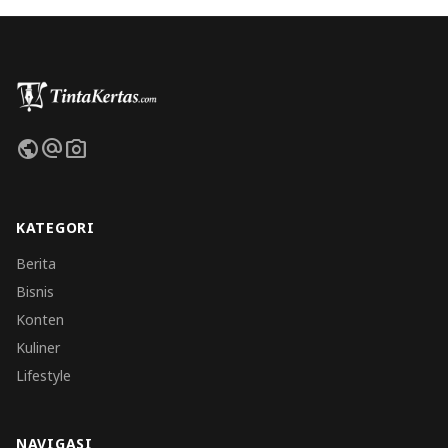
public
alternate_email
photo_camera
KATEGORI
Berita
Bisnis
Konten
Kuliner
Lifestyle
NAVIGASI