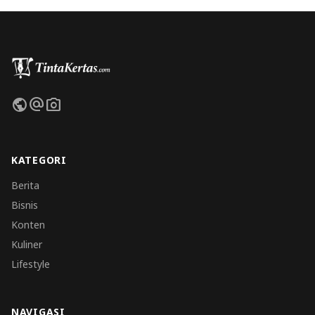
public
alternate_email
photo_camera
KATEGORI
Berita
Bisnis
Konten
Kuliner
Lifestyle
NAVIGASI