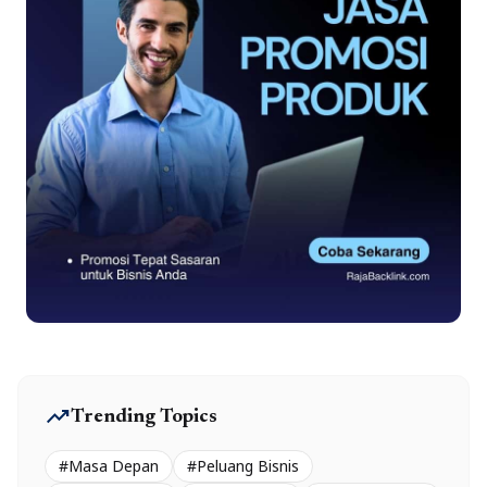
trending_up
Trending Topics
#Masa Depan
#Peluang Bisnis