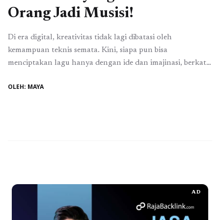
Orang Jadi Musisi!
Di era digital, kreativitas tidak lagi dibatasi oleh
kemampuan teknis semata. Kini, siapa pun bisa
menciptakan lagu hanya dengan ide dan imajinasi, berkat
kehadiran Suno AI music generator. YukBelajar.com
OLEH: MAYA
menyoroti bagaimana teknologi ini membuka peluang
besar bagi pemula, kreator konten, hingga pelaku industri
kreatif untuk menghasilkan musik original tanpa harus
memahami teori musik atau bermain ...
Baca Selengkapnya
AD