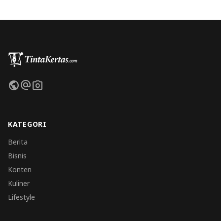
public
alternate_email
photo_camera
KATEGORI
Berita
Bisnis
Konten
Kuliner
Lifestyle