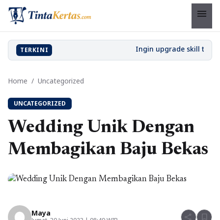
menu
TERKINI
Home
/
Uncategorized
UNCATEGORIZED
Wedding Unik Dengan
Membagikan Baju Bekas
Maya
share
bookmark