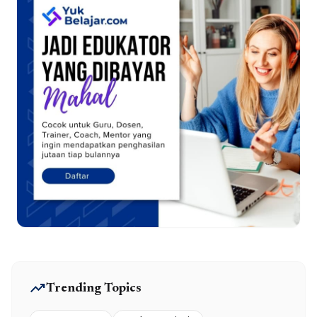
trending_up
Trending Topics