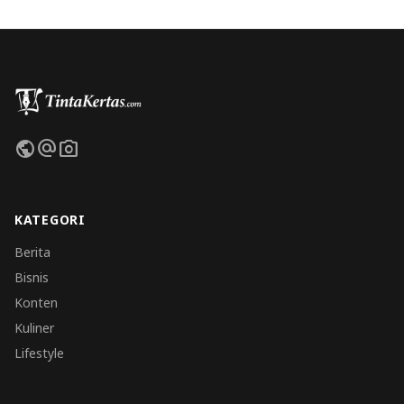
public
alternate_email
photo_camera
KATEGORI
Berita
Bisnis
Konten
Kuliner
Lifestyle