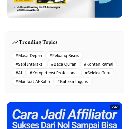
trending_up
Trending Topics
#Masa Depan
#Peluang Bisnis
#Sepi Interaksi
#Baca Qur’an
#Konten Ramai
#AI
#Kompetensi Profesional
#Seleksi Guru
#Manfaat Al-Kahfi
#Bahasa Inggris
AD