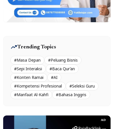
trending_up
Trending Topics
#Masa Depan
#Peluang Bisnis
#Sepi Interaksi
#Baca Qur’an
#Konten Ramai
#AI
#Kompetensi Profesional
#Seleksi Guru
#Manfaat Al-Kahfi
#Bahasa Inggris
AD