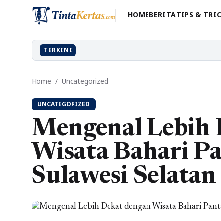
HOME
BERITA
TIPS & TRI
TERKINI
Home
/
Uncategorized
UNCATEGORIZED
Mengenal Lebih 
Wisata Bahari Pa
Sulawesi Selatan