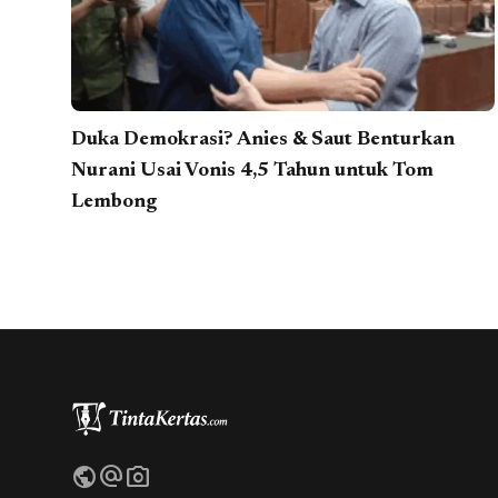
Duka Demokrasi? Anies & Saut Benturkan
Nurani Usai Vonis 4,5 Tahun untuk Tom
Lembong
public
alternate_email
photo_camera