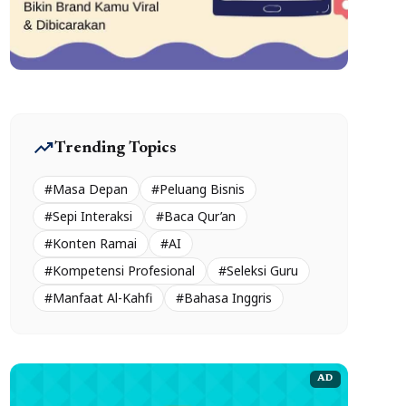
trending_up
Trending Topics
#Masa Depan
#Peluang Bisnis
#Sepi Interaksi
#Baca Qur’an
#Konten Ramai
#AI
#Kompetensi Profesional
#Seleksi Guru
#Manfaat Al-Kahfi
#Bahasa Inggris
AD