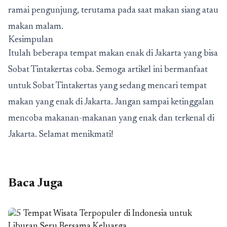
ramai pengunjung, terutama pada saat makan siang atau
makan malam.
Kesimpulan
Itulah beberapa tempat makan enak di Jakarta yang bisa
Sobat Tintakertas coba. Semoga artikel ini bermanfaat
untuk Sobat Tintakertas yang sedang mencari tempat
makan yang enak di Jakarta. Jangan sampai ketinggalan
mencoba makanan-makanan yang enak dan terkenal di
Jakarta. Selamat menikmati!
Baca Juga