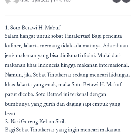
Rabu, 12 Juli 2023 | 14:47 WIB
1. Soto Betawi H. Ma’ruf
Salam hangat untuk sobat Tintakertas! Bagi pencinta
kuliner, Jakarta memang tidak ada matinya. Ada ribuan
jenis makanan yang bisa dinikmati di sini. Mulai dari
makanan khas Indonesia hingga makanan internasional.
Namun, jika Sobat Tintakertas sedang mencari hidangan
khas Jakarta yang enak, maka Soto Betawi H. Ma’ruf
patut dicoba. Soto Betawi ini terkenal dengan
bumbunya yang gurih dan daging sapi empuk yang
lezat.
2. Nasi Goreng Kebon Sirih
Bagi Sobat Tintakertas yang ingin mencari makanan