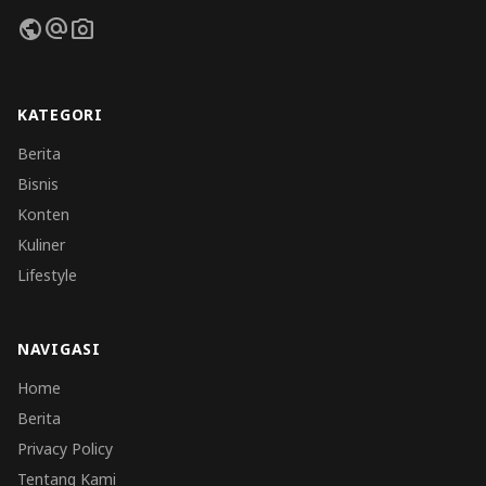
public
alternate_email
photo_camera
KATEGORI
Berita
Bisnis
Konten
Kuliner
Lifestyle
NAVIGASI
Home
Berita
Privacy Policy
Tentang Kami