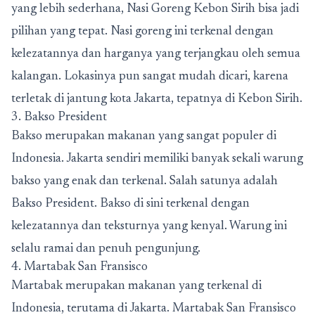
yang lebih sederhana, Nasi Goreng Kebon Sirih bisa jadi
pilihan yang tepat. Nasi goreng ini terkenal dengan
kelezatannya dan harganya yang terjangkau oleh semua
kalangan. Lokasinya pun sangat mudah dicari, karena
terletak di jantung kota Jakarta, tepatnya di Kebon Sirih.
3. Bakso President
Bakso merupakan makanan yang sangat populer di
Indonesia. Jakarta sendiri memiliki banyak sekali warung
bakso yang enak dan terkenal. Salah satunya adalah
Bakso President. Bakso di sini terkenal dengan
kelezatannya dan teksturnya yang kenyal. Warung ini
selalu ramai dan penuh pengunjung.
4. Martabak San Fransisco
Martabak merupakan makanan yang terkenal di
Indonesia, terutama di Jakarta. Martabak San Fransisco