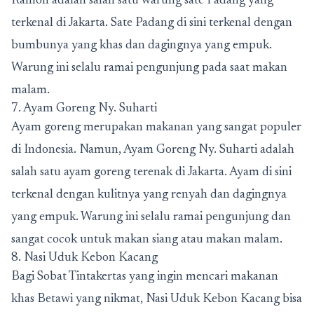
Ramon adalah salah satu warung sate Padang yang
terkenal di Jakarta. Sate Padang di sini terkenal dengan
bumbunya yang khas dan dagingnya yang empuk.
Warung ini selalu ramai pengunjung pada saat makan
malam.
7. Ayam Goreng Ny. Suharti
Ayam goreng merupakan makanan yang sangat populer
di Indonesia. Namun, Ayam Goreng Ny. Suharti adalah
salah satu ayam goreng terenak di Jakarta. Ayam di sini
terkenal dengan kulitnya yang renyah dan dagingnya
yang empuk. Warung ini selalu ramai pengunjung dan
sangat cocok untuk makan siang atau makan malam.
8. Nasi Uduk Kebon Kacang
Bagi Sobat Tintakertas yang ingin mencari makanan
khas Betawi yang nikmat, Nasi Uduk Kebon Kacang bisa