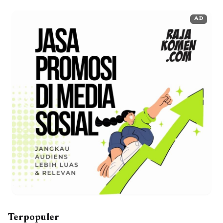
AD
Terpopuler