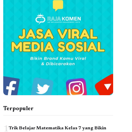
Terpopuler
1
Trik Belajar Matematika Kelas 7 yang Bikin