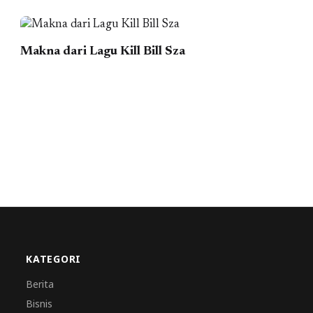
Makna dari Lagu Kill Bill Sza
KATEGORI
Berita
Bisnis