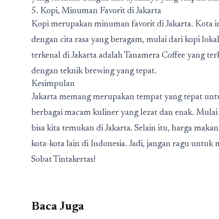
5. Kopi, Minuman Favorit di Jakarta
Kopi merupakan minuman favorit di Jakarta. Kota i
dengan cita rasa yang beragam, mulai dari kopi lokal
terkenal di Jakarta adalah Tanamera Coffee yang te
dengan teknik brewing yang tepat.
Kesimpulan
Jakarta memang merupakan tempat yang tepat untuk 
berbagai macam kuliner yang lezat dan enak. Mulai 
bisa kita temukan di Jakarta. Selain itu, harga maka
kota-kota lain di Indonesia. Jadi, jangan ragu untu
Sobat Tintakertas!
Baca Juga