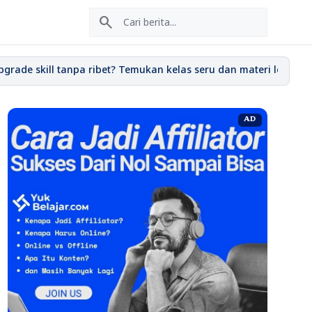
search
AD